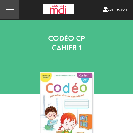
Connexion
CODÉO CP
CAHIER 1